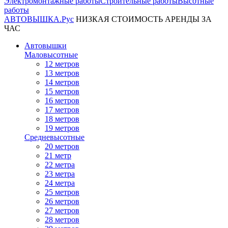
Электромонтажные работы
Строительные работы
Высотные
работы
АВТОВЫШКА
.Рус
НИЗКАЯ СТОИМОСТЬ АРЕНДЫ ЗА
ЧАС
Автовышки
Маловысотные
12 метров
13 метров
14 метров
15 метров
16 метров
17 метров
18 метров
19 метров
Средневысотные
20 метров
21 метр
22 метра
23 метра
24 метра
25 метров
26 метров
27 метров
28 метров