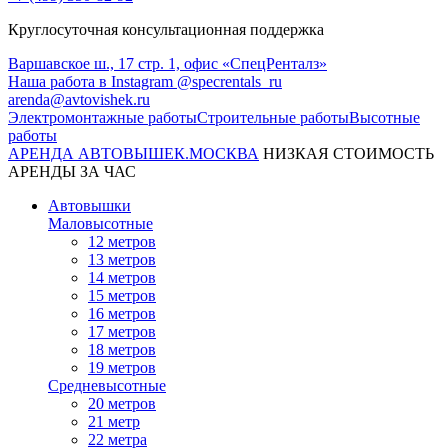
Круглосуточная консультационная поддержка
Варшавское ш., 17 стр. 1, офис «СпецРенталз»
Наша работа в Instagram @specrentals_ru
arenda@avtovishek.ru
Электромонтажные работы
Строительные работы
Высотные
работы
АРЕНДА АВТОВЫШЕК
.МОСКВА
НИЗКАЯ СТОИМОСТЬ
АРЕНДЫ ЗА ЧАС
Автовышки
Маловысотные
12 метров
13 метров
14 метров
15 метров
16 метров
17 метров
18 метров
19 метров
Средневысотные
20 метров
21 метр
22 метра