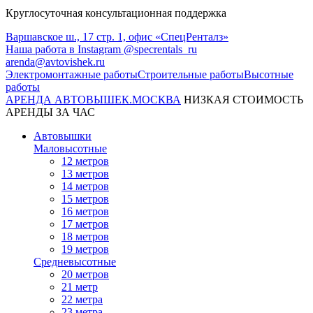
Круглосуточная консультационная поддержка
Варшавское ш., 17 стр. 1, офис «СпецРенталз»
Наша работа в Instagram @specrentals_ru
arenda@avtovishek.ru
Электромонтажные работы
Строительные работы
Высотные
работы
АРЕНДА АВТОВЫШЕК
.МОСКВА
НИЗКАЯ СТОИМОСТЬ
АРЕНДЫ ЗА ЧАС
Автовышки
Маловысотные
12 метров
13 метров
14 метров
15 метров
16 метров
17 метров
18 метров
19 метров
Средневысотные
20 метров
21 метр
22 метра
23 метра