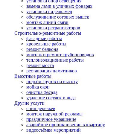
установка опор освещения
замена ламп в уличных фонарях
установка видеокамер
обслуживание сотовых вышек
монтаж линий связи
установка ретрансляторов
Строительно-ремонтные работы
фасадные работы
кровельные работы
ремонт балкона
монтаж и ремонт трубопроводов
теплоизоляционные работы
ремонт моста
реставрация памятников
Высотные работы
подъём грузов на высоту
мойка окон
очистка фасада
удаление сосулек и льда
Другие услуги
спил деревьев
монтаж наружной рекламы
праздничное украшение
аварийное проникновение в квартиру
видеосъёмка мероприятий