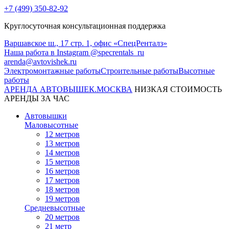
+7 (499) 350-82-92
Круглосуточная консультационная поддержка
Варшавское ш., 17 стр. 1, офис «СпецРенталз»
Наша работа в Instagram @specrentals_ru
arenda@avtovishek.ru
Электромонтажные работы
Строительные работы
Высотные
работы
АРЕНДА АВТОВЫШЕК
.МОСКВА
НИЗКАЯ СТОИМОСТЬ
АРЕНДЫ ЗА ЧАС
Автовышки
Маловысотные
12 метров
13 метров
14 метров
15 метров
16 метров
17 метров
18 метров
19 метров
Средневысотные
20 метров
21 метр