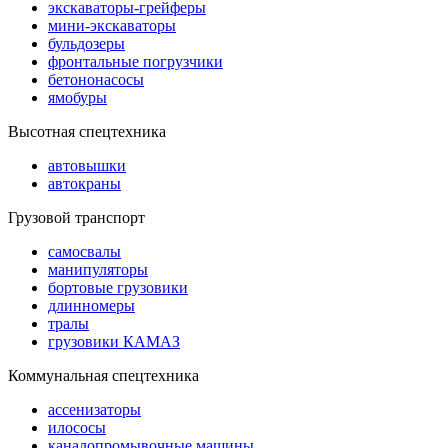
экскаваторы-грейферы
мини-экскаваторы
бульдозеры
фронтальные погрузчики
бетононасосы
ямобуры
Высотная спецтехника
автовышки
автокраны
Грузовой транспорт
самосвалы
манипуляторы
бортовые грузовики
длинномеры
тралы
грузовики КАМАЗ
Коммунальная спецтехника
ассенизаторы
илососы
каналопромывочные машины