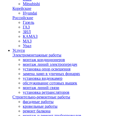
Mitsubishi
Корейские
Hyundai
Российские
Газель
ГАЗ
ЗИЛ
КАМАЗ
МАЗ
Урал
Услуги
Электромонтажные работы
монтаж кондиционеров
монтаж линий электропередач
установка опор освещения
замена ламп в уличных фонарях
установка видеокамер
обслуживание сотовых вышек
монтаж линий связи
установка ретрансляторов
Строительно-ремонтные работы
фасадные работы
кровельные работы
ремонт балкона
монтаж и ремонт трубопроводов